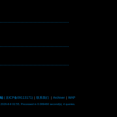
站
(
京ICP备09113171
)
|
联系我们
|
Archiver
|
WAP
2026-8-9 02:55,
Processed in 0.089460 second(s), 4 queries
.