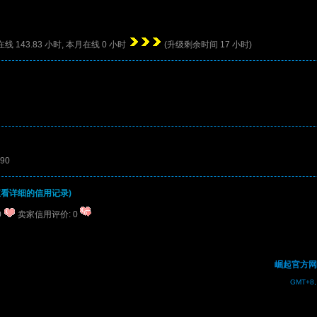
计在线
143.83
小时, 本月在线
0
小时
(升级剩余时间
17
小时)
590
查看详细的信用记录)
0
卖家信用评价: 0
崛起官方网
GMT+8, 