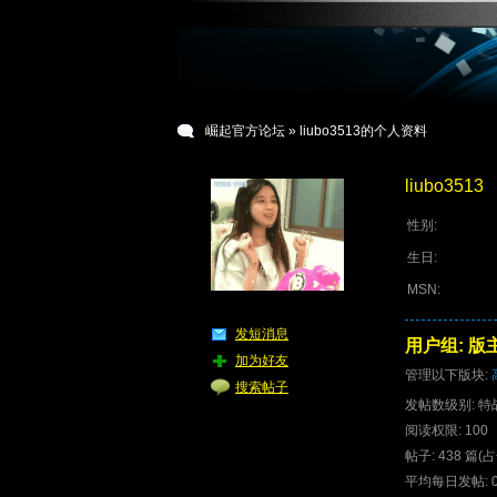
崛起官方论坛
» liubo3513的个人资料
liubo3513
性别:
生日:
MSN:
发短消息
用户组:
版
加为好友
管理以下版块:
搜索帖子
发帖数级别: 
阅读权限: 100
帖子: 438 篇(
平均每日发帖: 0