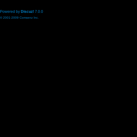
Powered by
Discuz!
7.0.0
© 2001-2009
Comsenz Inc.