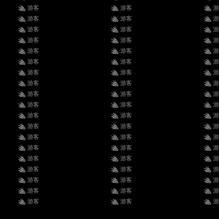
游客
游客
游
游客
游客
游
游客
游客
游
游客
游客
游
游客
游客
游
游客
游客
游
游客
游客
游
游客
游客
游
游客
游客
游
游客
游客
游
游客
游客
游
游客
游客
游
游客
游客
游
游客
游客
游
游客
游客
游
游客
游客
游
游客
游客
游
游客
游客
游
游客
游客
游